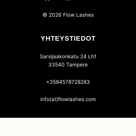
© 2026 Flow Lashes
YHTEYSTIEDOT
Sarvijaakonkatu 24 Lh1
33540 Tampere
+3584578728283
info(at)flowlashes.com
Suomi
English
Svenska
Deutsch