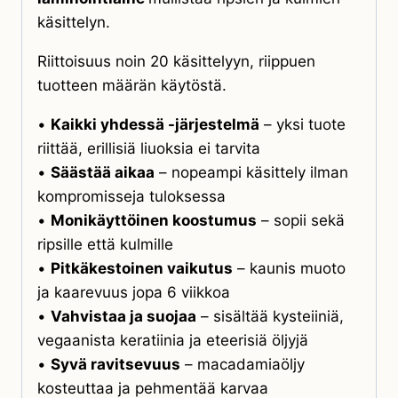
käsittelyn.
Riittoisuus noin 20 käsittelyyn, riippuen
tuotteen määrän käytöstä.
•
Kaikki yhdessä -järjestelmä
– yksi tuote
riittää, erillisiä liuoksia ei tarvita
•
Säästää aikaa
– nopeampi käsittely ilman
kompromisseja tuloksessa
•
Monikäyttöinen koostumus
– sopii sekä
ripsille että kulmille
•
Pitkäkestoinen vaikutus
– kaunis muoto
ja kaarevuus jopa 6 viikkoa
•
Vahvistaa ja suojaa
– sisältää kysteiiniä,
vegaanista keratiinia ja eteerisiä öljyjä
•
Syvä ravitsevuus
– macadamiaöljy
kosteuttaa ja pehmentää karvaa