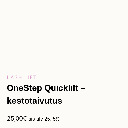
LASH LIFT
OneStep Quicklift –
kestotaivutus
25,00
€
sis alv 25, 5%