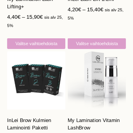
Lifting+
Hintaluokka:
4,20
€
–
15,40
€
sis alv 25,
Hintaluokka:
4,40
€
–
15,90
€
4,20€
sis alv 25,
5%
4,40€
-
5%
-
15,40€
15,90€
Valitse vaihtoehdoista
Valitse vaihtoehdoista
Tällä
Tällä
tuotteella
tuotteella
on
on
useampi
useampi
muunnelma.
muunnelma.
Voit
Voit
tehdä
tehdä
valinnat
valinnat
tuotteen
tuotteen
InLei Brow Kulmien
My Lamination Vitamin
sivulla.
sivulla.
Laminointi Paketti
LashBrow