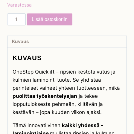
Varastossa
OneStep
Lisää ostoskoriin
Quicklift
-
kestotaivutus
Kuvaus
määrä
KUVAUS
OneStep Quicklift – ripsien kestotaivutus ja
kulmien laminointi tuote. Se yhdistää
perinteiset vaiheet yhteen tuotteeseen, mikä
puolittaa työskentelyajan
ja tekee
lopputuloksesta pehmeän, kiiltävän ja
kestävän – jopa kuuden viikon ajaksi.
Tämä innovatiivinen
kaikki yhdessä -
laminointiaine
mullistaa ripsien ja kulmien