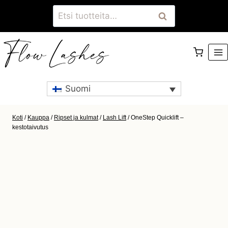
Siirry
Etsi:
Haku
sisältöön
Suomi
Koti
/
Kauppa
/
Ripset ja kulmat
/
Lash Lift
/
OneStep Quicklift –
kestotaivutus