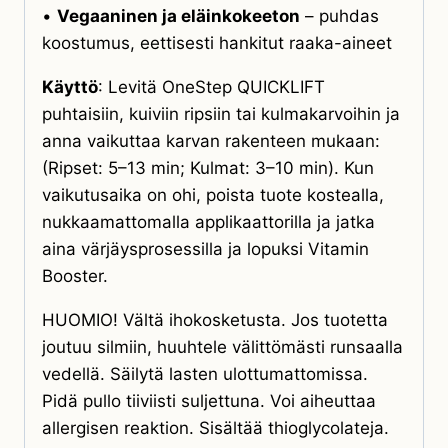
•
Vegaaninen ja eläinkokeeton
– puhdas
koostumus, eettisesti hankitut raaka-aineet
Käyttö
: Levitä
OneStep QUICKLIFT
puhtaisiin, kuiviin ripsiin tai kulmakarvoihin ja
anna vaikuttaa karvan rakenteen mukaan:
(Ripset: 5–13 min; Kulmat: 3–10 min). Kun
vaikutusaika on ohi, poista tuote kostealla,
nukkaamattomalla applikaattorilla ja jatka
aina värjäysprosessilla ja lopuksi Vitamin
Booster.
HUOMIO! Vältä ihokosketusta. Jos tuotetta
joutuu silmiin, huuhtele välittömästi runsaalla
vedellä. Säilytä lasten ulottumattomissa.
Pidä pullo tiiviisti suljettuna. Voi aiheuttaa
allergisen reaktion. Sisältää thioglycolateja.