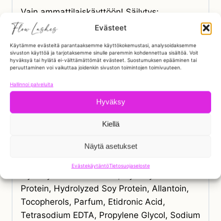
Vain ammattilaiskäyttöön! Säilytys:
Huoneenlämmössä, suojassa suorasta
Evästeet
auringonvalosta.
Käytämme evästeitä parantaaksemme käyttökokemustasi, analysoidaksemme
sivuston käyttöä ja tarjotaksemme sinulle paremmin kohdennettua sisältöä. Voit
Säilyy 6kk.
hyväksyä tai hylätä ei-välttämättömät evästeet. Suostumuksen epääminen tai
peruuttaminen voi vaikuttaa joidenkin sivuston toimintojen toimivuuteen.
Ingredient: Aqua, Ammonium Thioglycolate,
Hallinnoi palveluita
Cetearyl Alcohol, Glycerin, Ceteareth-20,
Hyväksy
Ammonium Hydroxide, Ethanolamine,
Sodium Sulfite, Macadamia Oil,
Kiellä
Phenoxyethanol, Dimethicone,
Näytä asetukset
Polyquaternium-6, Ethylhexylglycerin,
Cysteine, Panthenol, Cetrimonium Chloride,
Evästekäytäntö
Tietosuojaseloste
Hydrolyzed Corn Protein, Hydrolyzed Wheat
Protein, Hydrolyzed Soy Protein, Allantoin,
Tocopherols, Parfum, Etidronic Acid,
Tetrasodium EDTA, Propylene Glycol, Sodium