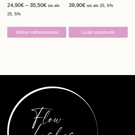
Hintaluokka:
24,90
€
–
35,50
€
39,90
€
sis alv
sis alv 25, 5%
24,90€
25, 5%
-
35,50€
Valitse vaihtoehdoista
Lisää ostoskoriin
Tällä
tuotteella
on
useampi
muunnelma.
Voit
tehdä
valinnat
tuotteen
sivulla.